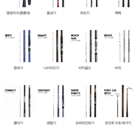
명경지수(중층대)
용성기
파도기
벽해
청파기
나이아드기
비치골드
비치
콤마기
센텀기
슈퍼포인트기
포인트 수초 제거기