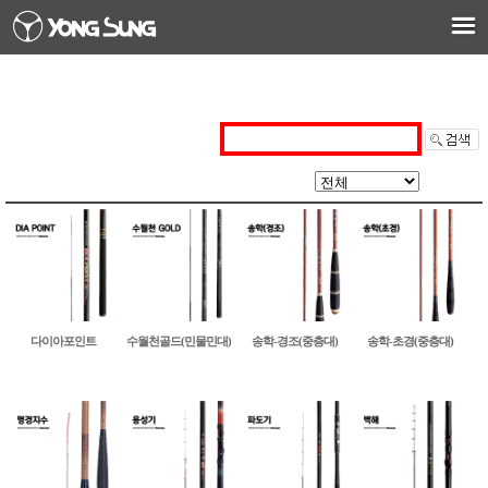
다이아포인트
수월천골드(민물민대)
송학-경조(중층대)
송학-초경(중층대)