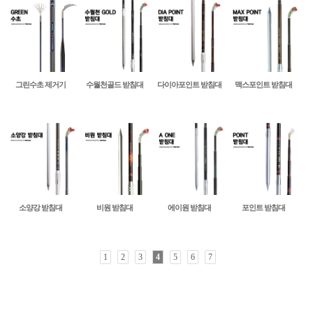
그린수초 제거기
수월천골드 받침대
다이아포인트 받침대
맥스포인트 받침대
소양강 받침대
비원 받침대
에이원 받침대
포인트 받침대
1
2
3
4
5
6
7