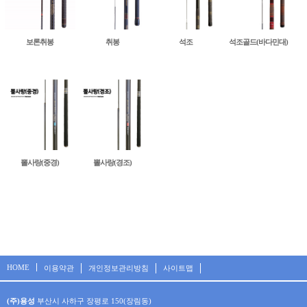
보론취봉
취봉
석조
석조골드(바다민대)
뽈사랑(중경)
뽈사랑(경조)
HOME
이용약관
개인정보관리방침
사이트맵
(주)용성
부산시 사하구 장평로 150(장림동)