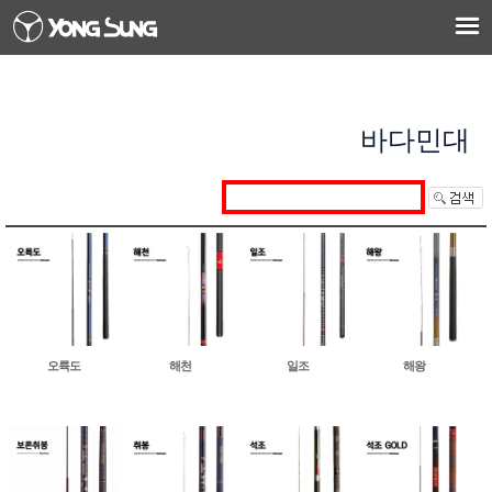
바다민대
오륙도
해천
일조
해왕