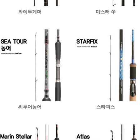
와이투게더
마스터 쭈
씨투어농어
스타픽스