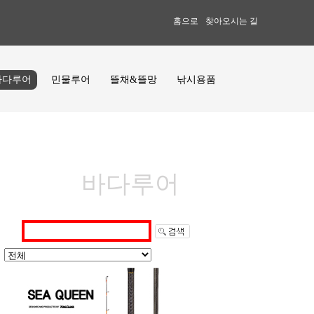
홈으로
찾아오시는 길
바다루어
민물루어
뜰채&뜰망
낚시용품
바다루어