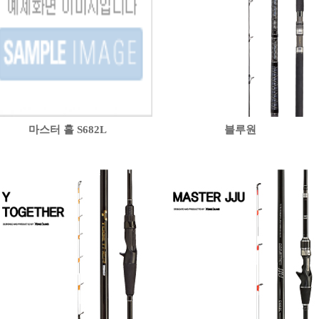
마스터 홀 S682L
블루원