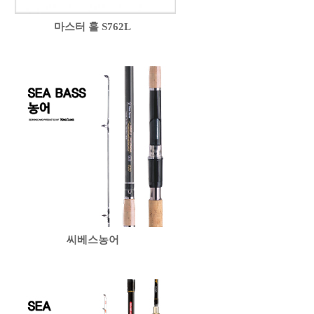
마스터 홀 S762L
씨베스농어