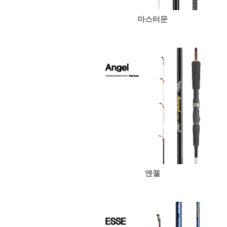
마스터문
엔젤