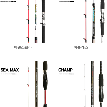
마린스텔라
아틀라스