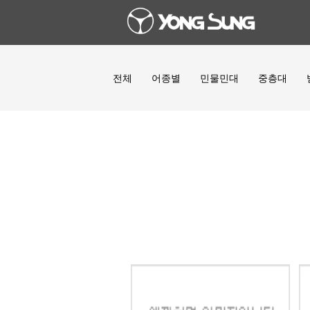
전체
어종별
민물민대
중층대