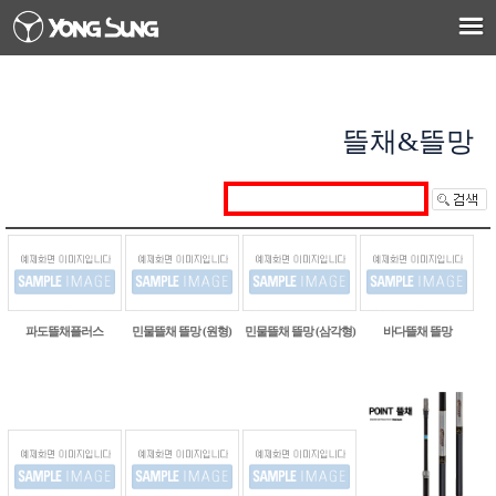
뜰채&뜰망
파도뜰채플러스
민물뜰채 뜰망 (원형)
민물뜰채 뜰망 (삼각형)
바다뜰채 뜰망