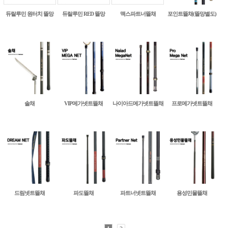
포인트뜰채(뜰망별도)
듀랄루민 원터치 뜰망
듀랄루민 RED 뜰망
맥스파트너뜰채
솔채
VIP메가넷트뜰채
나이아드메가넷트뜰채
프로메가넷트뜰채
드림넷트뜰채
파도뜰채
파트너넷트뜰채
용성민물뜰채